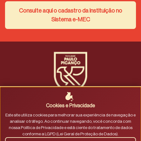
Consulte aqui o cadastro da instituição no
Sistema e-MEC
Fale conosco
|
Trabalhe conosco
Política de privacidade
|
Termos de uso
Cookies e Privacidade
Este site utiliza cookies para melhorar sua experiência de navegação e
CENTRO AVANCADO DE ORTODONTIA PAULO PICANCO
analisar o tráfego. Ao continuar navegando, você concorda com
S/S LTDA 04.453.993/0001-08
nossa Política de Privacidade e está ciente do tratamento de dados
R. Joaquim Sá, 900 - Dionísio Torres, Fortaleza - CE, 60135-
conforme a LGPD (Lei Geral de Proteção de Dados).
218