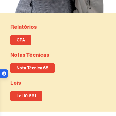
Relatórios
CPA
Notas Técnicas
Nota Técnica 65
Menu de acessibilidade
ar menu
Leis
Lei 10.861