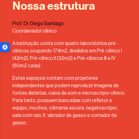
Nossa estrutura
Prof. Dr. Diego Santiago
Coordenador clínico
A instituição conta com quatro laboratórios pré-
Menu de acessibilidade
clínicos ocupando 174m2, divididos em Pré-clínico I
ar menu
(42m2), Pré-clínico II (32m2) e Pré-clínicos III e IV
(60m2 cada).
Estes espaços contam com projetores
independentes que podem reproduzir imagens de
fontes distintas, caixa de som e microscópio clínico.
Para tanto, possuem bancadas com refletor e
equipo, mochos, câmaras escura, negatoscópio,
sala com raio X, vibrador de gesso e cortador de
gesso.