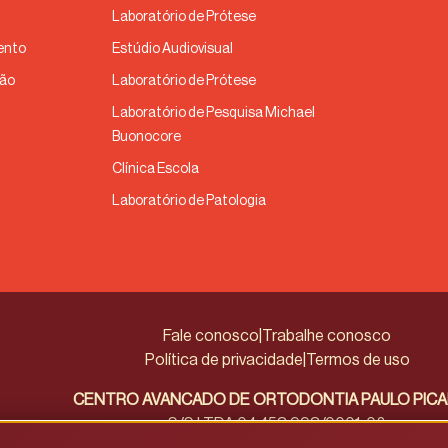
Laboratório de Prótese
ento
Estúdio Audiovisual
ção
Laboratório de Prótese
Laboratório de Pesquisa Michael
Buonocore
Clínica Escola
Laboratório de Patologia
Fale conosco
|
Trabalhe conosco
Política de privacidade
|
Termos de uso
CENTRO AVANCADO DE ORTODONTIA PAULO PIC
S/S LTDA 04.453.993/0001-08