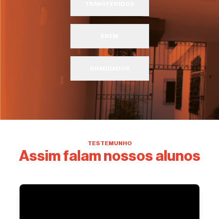
TRANSFERIDOS
ENEM
GRADUADOS
TESTEMUNHO
Assim falam nossos alunos