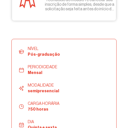
inscrição de forma simples, desde que a
solicitação seja feita antes do início do
módulo 2.
NÍVEL
Pós-graduação
PERIODICIDADE
Mensal
MODALIDADE
semipresencial
CARGA HORÁRIA
750 horas
DIA
Quinta e sexta