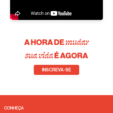
mudar
A HORA DE
sua vida
É AGORA
INSCREVA-SE
CONHEÇA