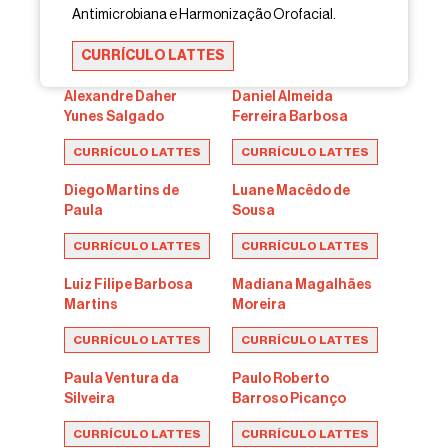
Antimicrobiana e Harmonização Orofacial.
CURRÍCULO LATTES
Alexandre Daher
Daniel Almeida
Yunes Salgado
Ferreira Barbosa
CURRÍCULO LATTES
CURRÍCULO LATTES
Diego Martins de
Luane Macêdo de
Paula
Sousa
CURRÍCULO LATTES
CURRÍCULO LATTES
Luiz Filipe Barbosa
Madiana Magalhães
Martins
Moreira
CURRÍCULO LATTES
CURRÍCULO LATTES
Paula Ventura da
Paulo Roberto
Silveira
Barroso Picanço
CURRÍCULO LATTES
CURRÍCULO LATTES