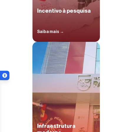
Incentivo à pesquisa
Saiba mais →
Menu de acessibilidade
ar menu
Infraestrutura