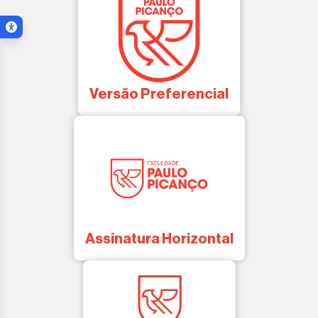
Menu de acessibilidade
ar menu
Versão Preferencial
Assinatura Horizontal