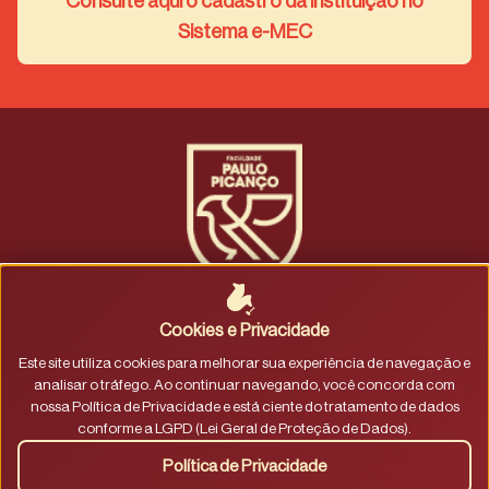
Consulte aqui o cadastro da instituição no
Sistema e-MEC
Fale conosco
|
Trabalhe conosco
Política de privacidade
|
Termos de uso
Cookies e Privacidade
Este site utiliza cookies para melhorar sua experiência de navegação e
CENTRO AVANCADO DE ORTODONTIA PAULO PICANCO
analisar o tráfego. Ao continuar navegando, você concorda com
S/S LTDA 04.453.993/0001-08
nossa Política de Privacidade e está ciente do tratamento de dados
R. Joaquim Sá, 900 - Dionísio Torres, Fortaleza - CE, 60135-
conforme a LGPD (Lei Geral de Proteção de Dados).
218
Política de Privacidade
(85) 3272-3222