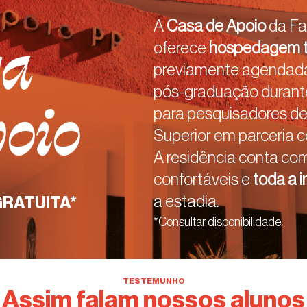
A
Casa de Apoio
da Fa
sa
oferece
hospedagem t
previamente agendada,
pós-graduação durante
oio
para pesquisadores de 
Superior em parceria co
A residência conta c
confortáveis e
toda a i
a estadia.
RATUITA*
*Consultar disponibilidade.
TESTEMUNHO
Assim falam nossos alunos