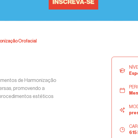
onização Orofacial
NÍV
Esp
cedimentos de Harmonização
PER
iversas, promovendo a
Men
r procedimentos estéticos
MOD
pre
CAR
615