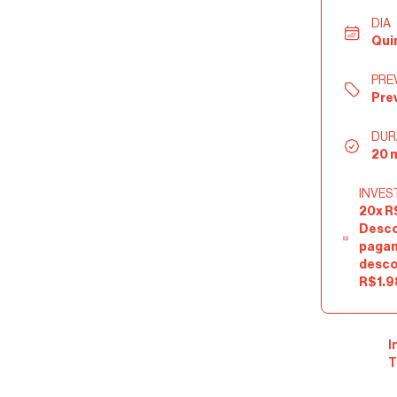
DIA
Qui
PREV
Prev
DUR
20 
INVES
20x R
Desco
pagam
descon
R$1.9
I
T