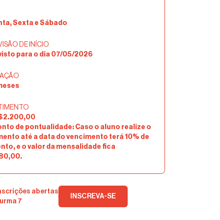
nta, Sexta e Sábado
ISÃO DE INÍCIO
isto para o dia 07/05/2026
AÇÃO
meses
TIMENTO
$2.200,00
nto de pontualidade: Caso o aluno realize o
ento até a data do vencimento terá 10% de
to, e o valor da mensalidade fica
80,00.
nscrições abertas
INSCREVA-SE
urma 7