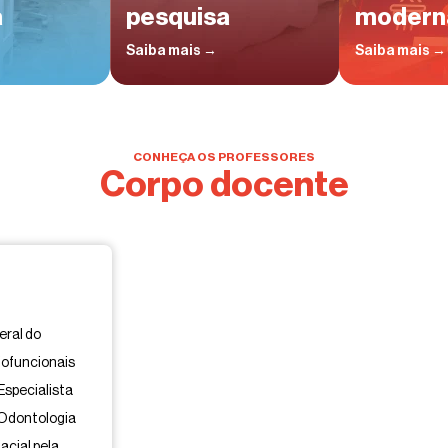
a
pesquisa
modern
Saiba mais →
Saiba mais →
CONHEÇA OS PROFESSORES
Corpo docente
eral do
fofuncionais
 Especialista
 Odontologia
acial pela