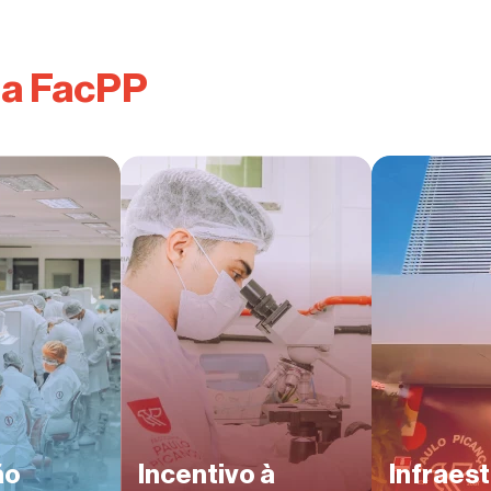
na FacPP
ão
Incentivo à
Infraes