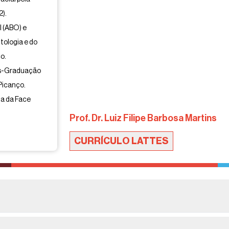
).
 (ABO) e
tologia e do
o.
ós-Graduação
Picanço.
a da Face
Prof. Dr. Luiz Filipe Barbosa Martins
CURRÍCULO LATTES