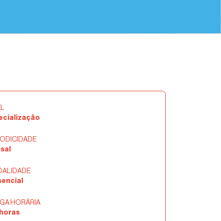
EL
ecialização
IODICIDADE
sal
ALIDADE
sencial
GA HORÁRIA
 horas